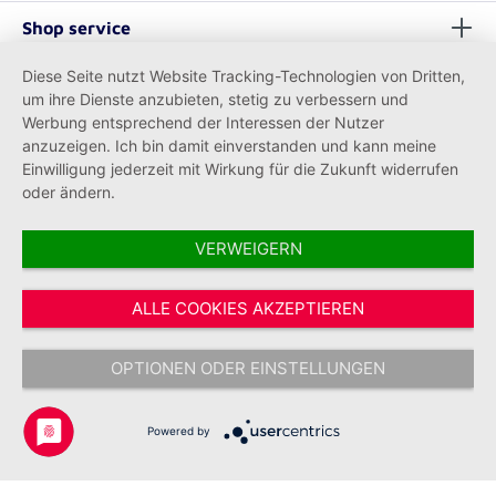
Shop service
Diese Seite nutzt Website Tracking-Technologien von Dritten,
Informationen
um ihre Dienste anzubieten, stetig zu verbessern und
Werbung entsprechend der Interessen der Nutzer
anzuzeigen. Ich bin damit einverstanden und kann meine
Einwilligung jederzeit mit Wirkung für die Zukunft widerrufen
oder ändern.
VERWEIGERN
Vertrag widerrufen
ALLE COOKIES AKZEPTIEREN
* Alle Preise inkl. gesetzl. Mehrwertsteuer zzgl.
Versandkosten
und ggf.
Nachnahmegebühren, wenn nicht anders angegeben.
OPTIONEN ODER EINSTELLUNGEN
Copyright © 2026 Johanniter-Unfall-Hilfe e.V. - Alle Rechte
vorbehalten.
Powered by