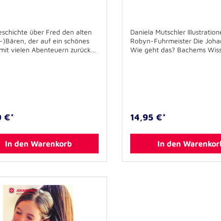
eschichte über Fred den alten
Daniela Mutschler Illustratio
-)Bären, der auf ein schönes
Robyn-Fuhrmeister Die Johan
mit vielen Abenteuern zurück
Wie geht das? Bachems Wis
 bis ihn am Ende die Kräfte
21 cm x 28 cm, gebunden 48
en. Was bleibt sind
mit zahlreichen farbigen Abb
schaft und schöne
ISBN: 978-3-7616-2904-4 A
ungen an die Zeit mit ihm. "Das
E-Book erhältlich Das Buc
von Fred" soll den Austausch
Ehrenhafte Ritter und uners
ema "Sterben" erleichtern und
Retter. Schnelle Hubschraub
eitragen, dem Tod angstfreier
Vierbeiner mit einem guten R
0 €*
14,95 €*
egnen.Zielgruppe:-
Das alles erwartet die jungen
mtliche Lebens- und
aber auch interessierte Erw
egleitende- Palliativ-
auf den Seiten des neuen S
In den Warenkorb
In den Warenkor
ten- Familien und
„Die Johanniter – Wie geht 
eFormat: 28 x 18,7 cmEinband:
Was macht die Johanniter-Un
verUmfang: 40 Seiten mit
überhaupt? Welche Mensch
ichen farbigen
arbeiten dort? Wer kann mi
ungenISBN: 978-3-7616-3485-
All diesen Fragen geht das B
den Grund. Es nimmt seine L
auf eine Rettungswache und 
ihnen den imposanten Hubsc
„Christoph Gießen“ vor. Es er