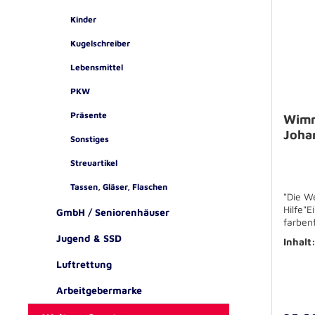
Kinder
Kugelschreiber
Lebensmittel
PKW
Präsente
Wimm
Johan
Sonstiges
Streuartikel
Tassen, Gläser, Flaschen
"Die We
Hilfe"
GmbH / Seniorenhäuser
farben
Johann
Jugend & SSD
Inhalt
Stück
Luftrettung
Arbeitgebermarke