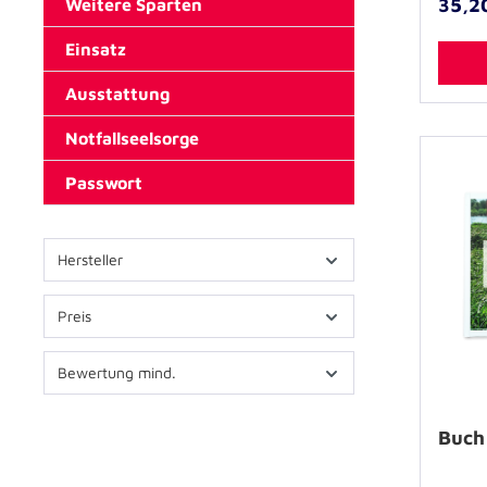
35,2
Weitere Sparten
Einsatz
Ausstattung
Notfallseelsorge
Passwort
Hersteller
Preis
Bewertung mind.
Buch