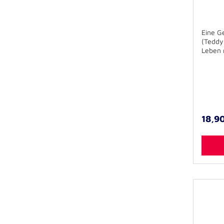
Eine G
(Teddy
Leben 
blickt,
verlass
Freund
Erinner
Leben 
zum Th
dazu b
18,9
zu beg
Ehrena
Sterbeb
Patien
Freund
Hardco
zahlre
Abbild
1