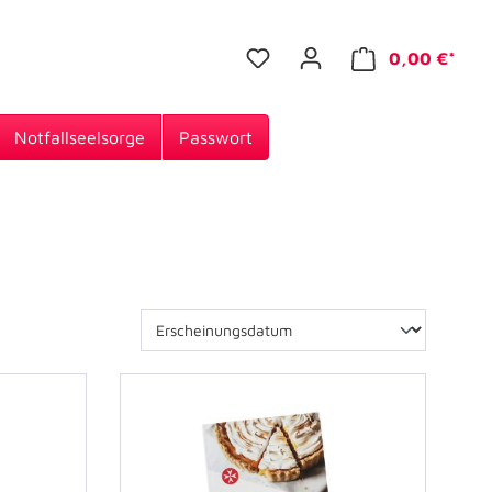
0,00 €*
Notfallseelsorge
Passwort