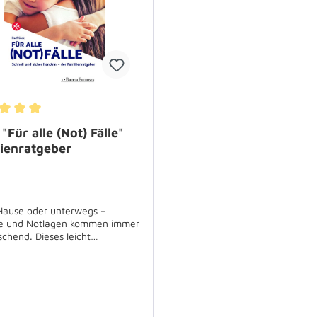
warum Rettungshunde zwei J
Schulbank drücken müssen 
dafür sorgt, dass während ei
Bundeligaspiels oder eines
Rockkonzertes möglichst all
und munter bleiben. Anschau
Texte, exklusive Fotos und
zielgruppenadäquate Illustra
gewähren einen spannenden 
hinter die Kulissen einer
schnittliche Bewertung von 5 von 5 Sternen
"Für alle (Not) Fälle"
Hilfsorganisation, die auf de
lienratgeber
Welt unterwegs ist. Jede M
Töne, praktische Tipps und d
für Profihelfer“ komplettiere
Neuerscheinung, die ganz n
und auf verständliche Weise
Hause oder unterwegs –
Themen wie „ehrenamtliche
le und Notlagen kommen immer
Engagement“, „Erste Hilfe“ o
chend. Dieses leicht
„Einsatz für Menschen aus ä
ndliche Handbuch der
Ländern“ beleuchtet. Ein Buc
ter-Unfall-Hilfe e. V.
Aha-Erlebniss und ein
ützt Sie dabei, in
abwechslungsreicher Lesesto
uationen jederzeit einen klaren
junge Menschen, die Lust ha
u bewahren unddas betroffene
spannende Begegnungen, PS
)Kind oder Baby richtig zu
Rettungsfahrzeuge und welt