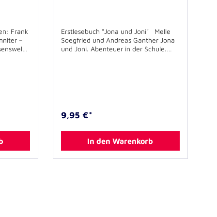
nen: Frank
Erstlesebuch "Jona und Joni" Melle
niter –
Soegfried und Andreas Ganther Jona
senswelt
und Joni. Abenteuer in der Schule.
 Seiten
Bachems erstes Lesen. 14,8cmx21cm,
ildungen
gebunden, 64 Sieten, mit zahlreichen
uch als
bunten Illustrationen ISBN 978-3-
h:
7616-2678-8 Für Verpackung und
chrockene
Versand werden 1,50 EUR berechnet.
er und
iecher.
9,95 €*
 Leser,
achsene
achbuchs
b
In den Warenkorb
das?“.
fall-Hilfe
en
tmachen?
uch auf
eser mit
stellt
hrauber
klärt,