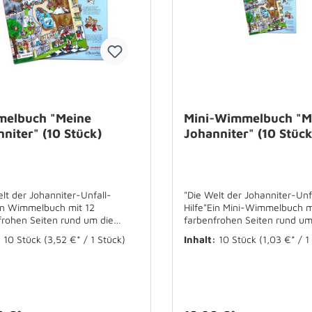
elbuch "Meine
Mini-Wimmelbuch "M
niter" (10 Stück)
Johanniter" (10 Stück
lt der Johanniter-Unfall-
"Die Welt der Johanniter-Unf
Ein Wimmelbuch mit 12
Hilfe"Ein Mini-Wimmelbuch m
frohen Seiten rund um die
farbenfrohen Seiten rund um
iter.Format: 27 x 38cmVE: 10
Johanniter.Format: 8,1 x 11,
:
10 Stück
(3,52 €* / 1 Stück)
Inhalt:
10 Stück
(1,03 €* / 1
Stück