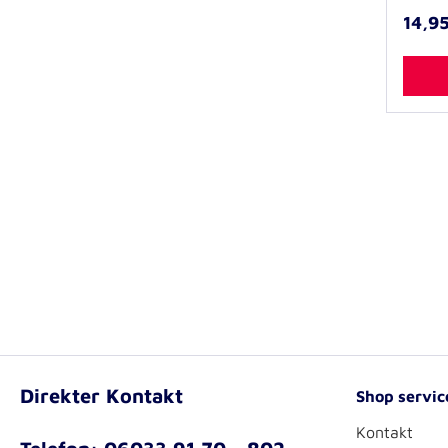
versor
14,95
Wissen
Notfäl
Reisen 
Empfeh
vorzub
außero
vorzube
Kenntn
dem ne
Mit hil
kompet
meister
wichti
mit übe
bebilde
Anleitu
einen B
Notruf
Erste-
Buchu
Direkter Kontakt
Shop servic
Kontakt