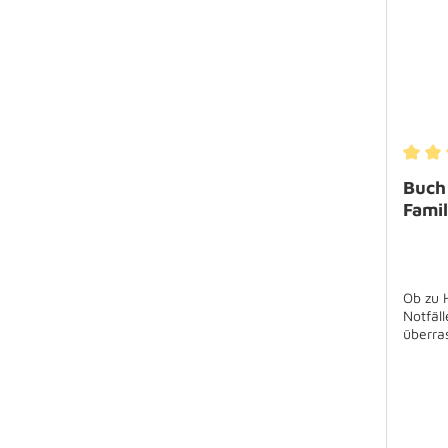
Durch
Buch 
Fami
Ob zu 
Notfäl
überras
verstä
Johanni
unterst
Akutsit
Kopf z
(Klein-