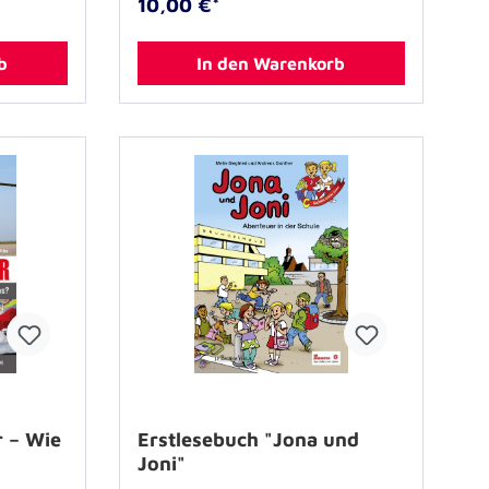
10,00 €*
Wiederaufbaus. Es stellte sich dort
heraus, dass fast niemand mehr ein
Backbuch im Haushalt hatte. Diese
b
In den Warenkorb
wurden, wie so vieles, durch die Flut
zerstört. Auch die alten Rezepte
vorheriger Generationen waren über
Nacht weg. Doch glücklicherweise
erinnern sich unsere
Hobbybäckerinnen noch gut an ihre
Lieblingsrezepte! Diese backen sie
seither Woche für Woche und teilen
die Rezepte nicht nur beim
Johanniter-Kaffeeklatsch, sondern
nun auch öffentlich in diesem
Backbuch. Versandkosten im
Umschlag ( bis 4 Bücher ):
3,25€Versandkosten ab 5 Büchern:
6,90€
r – Wie
Erstlesebuch "Jona und
Joni"