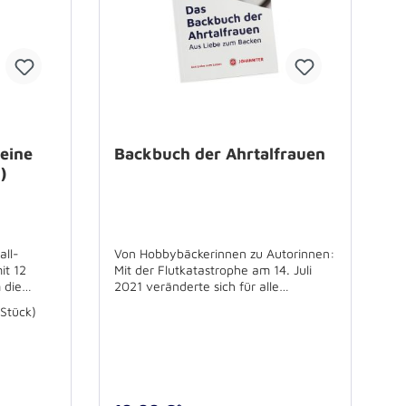
eine
Backbuch der Ahrtalfrauen
)
all-
Von Hobbybäckerinnen zu Autorinnen:
it 12
Mit der Flutkatastrophe am 14. Juli
 die
2021 veränderte sich für alle
3cmVE: 10
Bewohnerinnen und Bewohner der
 Stück)
überschwemmten Gemeinden das
gesamte Leben im Ahrtal. Zwischen
baufälligen und zerstörten Gebäuden
entstand im JUHte-Laune-Zirkuszelt
der Johanniter eine Manege der Ruhe
und des Zusammenhalts in Zeiten des