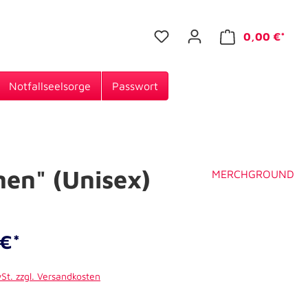
0,00 €*
Notfallseelsorge
Passwort
en" (Unisex)
MERCHGROUND
€*
wSt. zzgl. Versandkosten