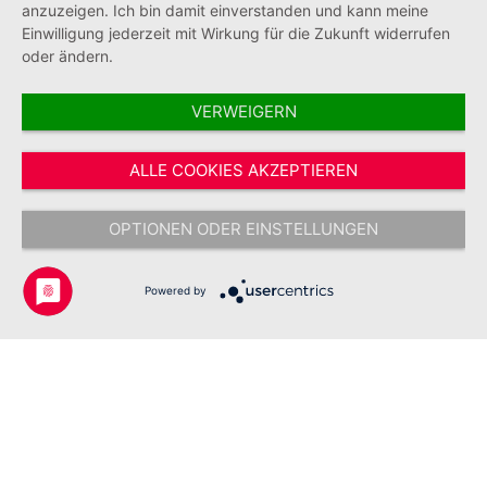
anzuzeigen. Ich bin damit einverstanden und kann meine
Einwilligung jederzeit mit Wirkung für die Zukunft widerrufen
oder ändern.
VERWEIGERN
Vertrag widerrufen
ALLE COOKIES AKZEPTIEREN
* Alle Preise inkl. gesetzl. Mehrwertsteuer zzgl.
Versandkosten
und ggf.
Nachnahmegebühren, wenn nicht anders angegeben.
OPTIONEN ODER EINSTELLUNGEN
Copyright © 2026 Johanniter-Unfall-Hilfe e.V. - Alle Rechte
vorbehalten.
Powered by