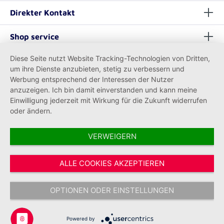
Direkter Kontakt
Shop service
Diese Seite nutzt Website Tracking-Technologien von Dritten,
Informationen
um ihre Dienste anzubieten, stetig zu verbessern und
Werbung entsprechend der Interessen der Nutzer
anzuzeigen. Ich bin damit einverstanden und kann meine
Einwilligung jederzeit mit Wirkung für die Zukunft widerrufen
oder ändern.
VERWEIGERN
Vertrag widerrufen
ALLE COOKIES AKZEPTIEREN
* Alle Preise inkl. gesetzl. Mehrwertsteuer zzgl.
Versandkosten
und ggf.
Nachnahmegebühren, wenn nicht anders angegeben.
OPTIONEN ODER EINSTELLUNGEN
Copyright © 2026 Johanniter-Unfall-Hilfe e.V. - Alle Rechte
vorbehalten.
Powered by