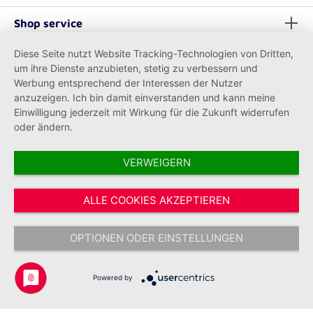
Shop service
Diese Seite nutzt Website Tracking-Technologien von Dritten,
Informationen
um ihre Dienste anzubieten, stetig zu verbessern und
Werbung entsprechend der Interessen der Nutzer
anzuzeigen. Ich bin damit einverstanden und kann meine
Einwilligung jederzeit mit Wirkung für die Zukunft widerrufen
oder ändern.
VERWEIGERN
Vertrag widerrufen
ALLE COOKIES AKZEPTIEREN
* Alle Preise inkl. gesetzl. Mehrwertsteuer zzgl.
Versandkosten
und ggf.
Nachnahmegebühren, wenn nicht anders angegeben.
OPTIONEN ODER EINSTELLUNGEN
Copyright © 2026 Johanniter-Unfall-Hilfe e.V. - Alle Rechte
vorbehalten.
Powered by