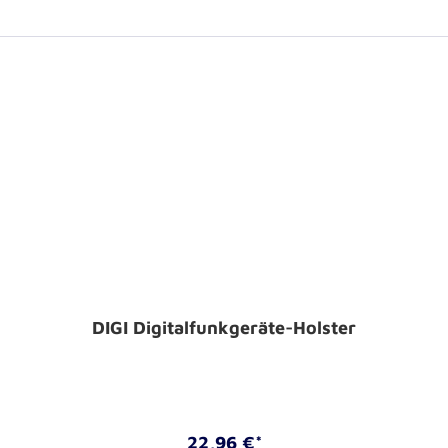
DIGI Digitalfunkgeräte-Holster
22,96 €*