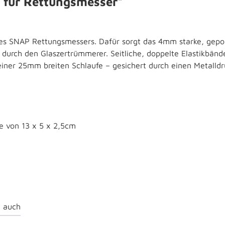
 für Rettungsmesser"
 des SNAP Rettungsmessers. Dafür sorgt das 4mm starke, gepo
urch den Glaszertrümmerer. Seitliche, doppelte Elastikbänder
 einer 25mm breiten Schlaufe – gesichert durch einen Metalld
e von 13 x 5 x 2,5cm
 auch