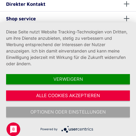
Direkter Kontakt
Shop service
Diese Seite nutzt Website Tracking-Technologien von Dritten,
Informationen
um ihre Dienste anzubieten, stetig zu verbessern und
Werbung entsprechend der Interessen der Nutzer
anzuzeigen. Ich bin damit einverstanden und kann meine
Einwilligung jederzeit mit Wirkung für die Zukunft widerrufen
oder ändern.
VERWEIGERN
Vertrag widerrufen
ALLE COOKIES AKZEPTIEREN
* Alle Preise inkl. gesetzl. Mehrwertsteuer zzgl.
Versandkosten
und ggf.
Nachnahmegebühren, wenn nicht anders angegeben.
OPTIONEN ODER EINSTELLUNGEN
Copyright © 2026 Johanniter-Unfall-Hilfe e.V. - Alle Rechte
vorbehalten.
Powered by