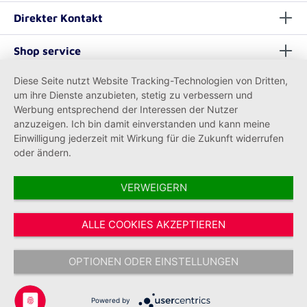
Direkter Kontakt
Shop service
Diese Seite nutzt Website Tracking-Technologien von Dritten,
Informationen
um ihre Dienste anzubieten, stetig zu verbessern und
Werbung entsprechend der Interessen der Nutzer
anzuzeigen. Ich bin damit einverstanden und kann meine
Einwilligung jederzeit mit Wirkung für die Zukunft widerrufen
oder ändern.
VERWEIGERN
Vertrag widerrufen
ALLE COOKIES AKZEPTIEREN
* Alle Preise inkl. gesetzl. Mehrwertsteuer zzgl.
Versandkosten
und ggf.
Nachnahmegebühren, wenn nicht anders angegeben.
OPTIONEN ODER EINSTELLUNGEN
Copyright © 2026 Johanniter-Unfall-Hilfe e.V. - Alle Rechte
vorbehalten.
Powered by