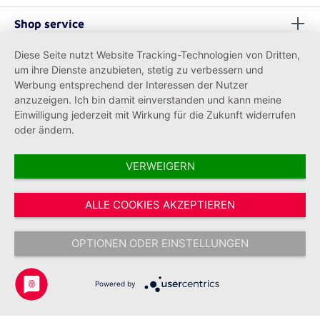
Shop service
Diese Seite nutzt Website Tracking-Technologien von Dritten,
Informationen
um ihre Dienste anzubieten, stetig zu verbessern und
Werbung entsprechend der Interessen der Nutzer
anzuzeigen. Ich bin damit einverstanden und kann meine
Einwilligung jederzeit mit Wirkung für die Zukunft widerrufen
oder ändern.
VERWEIGERN
Vertrag widerrufen
ALLE COOKIES AKZEPTIEREN
* Alle Preise inkl. gesetzl. Mehrwertsteuer zzgl.
Versandkosten
und ggf.
Nachnahmegebühren, wenn nicht anders angegeben.
OPTIONEN ODER EINSTELLUNGEN
Copyright © 2026 Johanniter-Unfall-Hilfe e.V. - Alle Rechte
vorbehalten.
Powered by